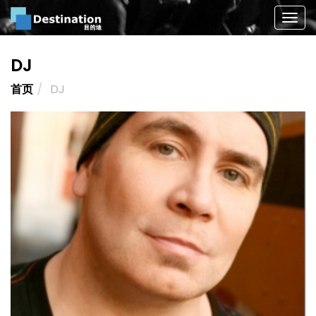
Togg
navig
DJ
首页
DJ